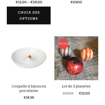
€
12,00
–
€
24,00
€
69,00
CHOIX DES
OPTIONS
PROMO !
Coupelle à bijoux en
Lot de 3 planetes
porcelaine
€
19,50
€
12,00
€
14,95