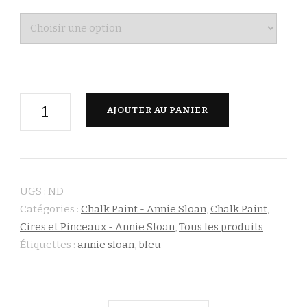
quantité
AJOUTER AU PANIER
de
Aubusson
Blue
-
UGS :
ND
Annie
Catégories :
Chalk Paint - Annie Sloan
,
Chalk Paint,
Sloan
Cires et Pinceaux - Annie Sloan
,
Tous les produits
Étiquettes :
annie sloan
,
bleu