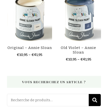
Original – Annie Sloan
Old Violet – Annie
Sloan
€
10,95
–
€
41,95
€
10,95
–
€
41,95
VOUS RECHERCHEZ UN ARTICLE ?
Recherch
R
pour :