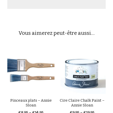
Vous aimerez peut-être aussi…
Pinceaux plats – Annie
Cire Claire Chalk Paint –
Sloan
Annie Sloan
€
8,95
–
€
14,95
€
9,95
–
€
19,95