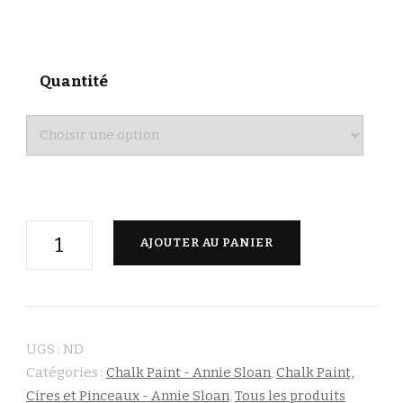
Quantité
quantité
AJOUTER AU PANIER
de
Barcelona
Orange
-
UGS :
ND
Annie
Catégories :
Chalk Paint - Annie Sloan
,
Chalk Paint,
Sloan
Cires et Pinceaux - Annie Sloan
,
Tous les produits