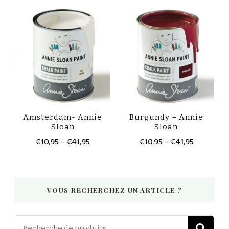
Amsterdam- Annie
Burgundy – Annie
Sloan
Sloan
€
10,95
–
€
41,95
€
10,95
–
€
41,95
VOUS RECHERCHEZ UN ARTICLE ?
Recherch
R