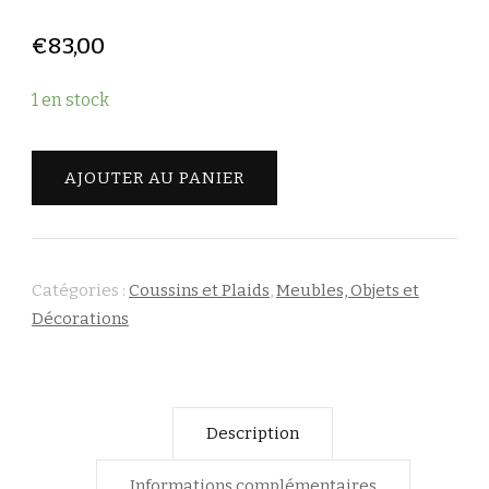
€
83,00
1 en stock
quantité
AJOUTER AU PANIER
de
Coussin
"Arbre
de
Catégories :
Coussins et Plaids
,
Meubles, Objets et
Vie"
Décorations
VOGLIO
BENE
Description
Informations complémentaires