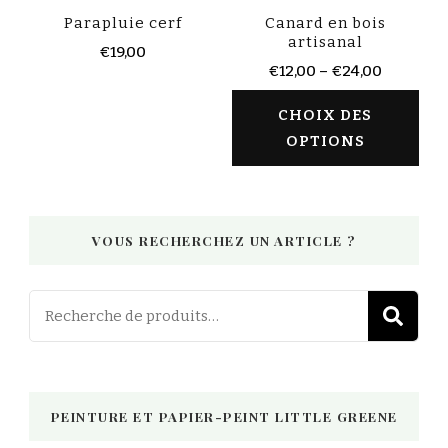
Parapluie cerf
Canard en bois
artisanal
€
19,00
€
12,00
–
€
24,00
CHOIX DES
OPTIONS
VOUS RECHERCHEZ UN ARTICLE ?
Recherch
R
pour :
PEINTURE ET PAPIER-PEINT LITTLE GREENE