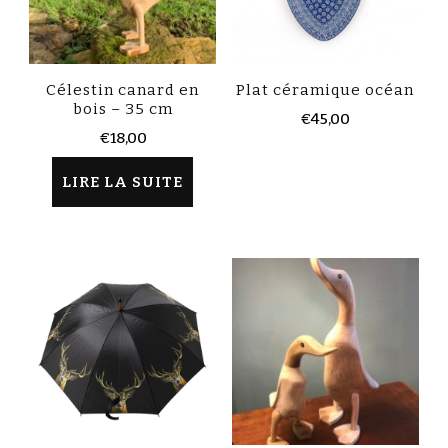
Célestin canard en
Plat céramique océan
bois – 35 cm
€
45,00
€
18,00
LIRE LA SUITE