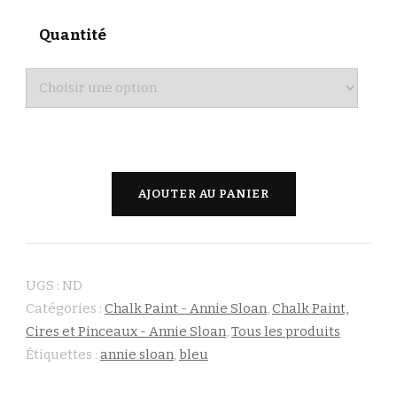
Quantité
quantité
AJOUTER AU PANIER
de
Greek
Blue
UGS :
ND
-
Catégories :
Chalk Paint - Annie Sloan
,
Chalk Paint,
Annie
Cires et Pinceaux - Annie Sloan
,
Tous les produits
Sloan
Étiquettes :
annie sloan
,
bleu