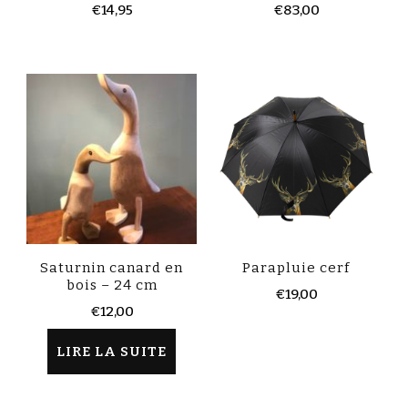
€
14,95
€
83,00
Saturnin canard en
Parapluie cerf
bois – 24 cm
€
19,00
€
12,00
LIRE LA SUITE