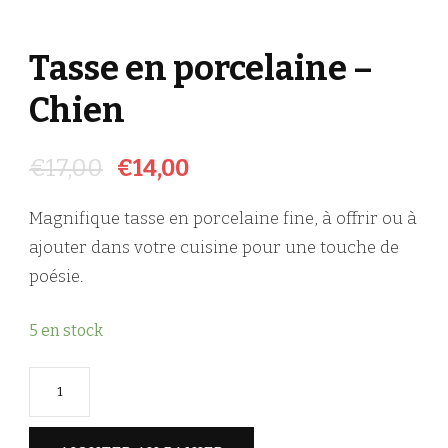
Tasse en porcelaine –
Chien
€
17,00
€
14,00
Magnifique tasse en porcelaine fine, à offrir ou à
ajouter dans votre cuisine pour une touche de
poésie.
5 en stock
quantité
de
Tasse