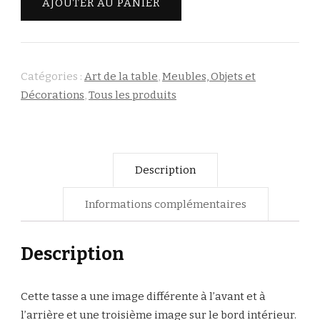
AJOUTER AU PANIER
en
porcelaine
-
Chien
Catégories :
Art de la table
,
Meubles, Objets et
Décorations
,
Tous les produits
Description
Informations complémentaires
Description
Cette tasse a une image différente à l’avant et à
l’arrière et une troisième image sur le bord intérieur.