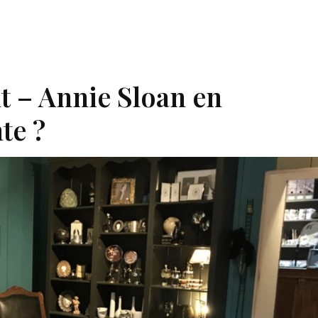
nt – Annie Sloan en
te ?