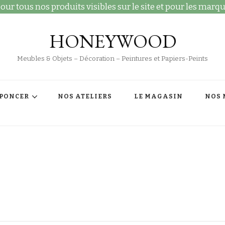
ur tous nos produits visibles sur le site et pour les marqu
HONEYWOOD
Meubles & Objets – Décoration – Peintures et Papiers-Peints
 PONCER
NOS ATELIERS
LE MAGASIN
NOS 