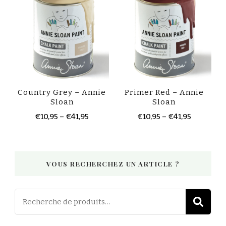
Country Grey – Annie
Primer Red – Annie
Sloan
Sloan
€
10,95
–
€
41,95
€
10,95
–
€
41,95
VOUS RECHERCHEZ UN ARTICLE ?
Recherch
R
pour :