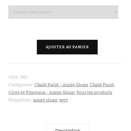
quantité
AJOUTER AU PANIER
de
Amsterdam
Green
UGS :
ND
-
Catégories :
Chalk Paint - Annie Sloan
,
Chalk Paint,
Annie
Cires et Pinceaux - Annie Sloan
,
Tous les produits
Sloan
Étiquettes :
annie sloan
,
vert
Description