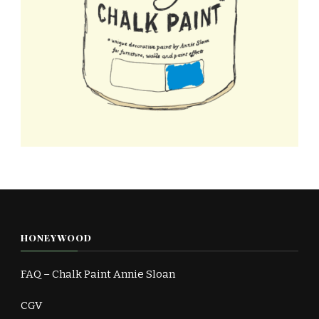
HONEYWOOD
FAQ – Chalk Paint Annie Sloan
CGV