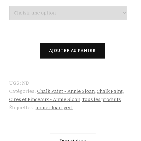
quantité
AJOUTER AU PANIER
de
Amsterdam
Green
UGS :
ND
-
Catégories :
Chalk Paint - Annie Sloan
,
Chalk Paint,
Annie
Cires et Pinceaux - Annie Sloan
,
Tous les produits
Sloan
Étiquettes :
annie sloan
,
vert
Description