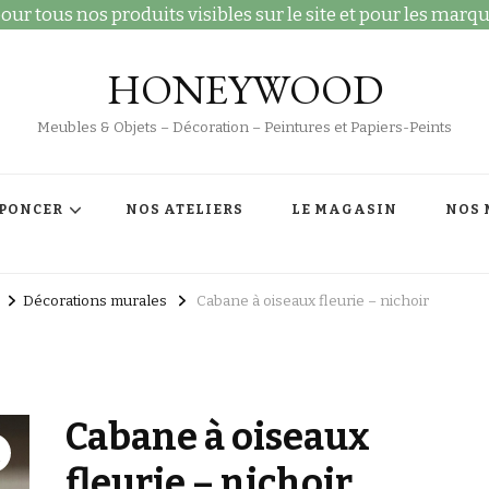
ur tous nos produits visibles sur le site et pour les marqu
HONEYWOOD
Meubles & Objets – Décoration – Peintures et Papiers-Peints
 PONCER
NOS ATELIERS
LE MAGASIN
NOS 
Décorations murales
Cabane à oiseaux fleurie – nichoir
Cabane à oiseaux
fleurie – nichoir