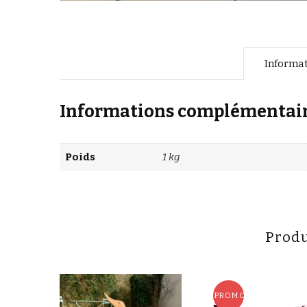
Informa
Informations complémentai
Poids
1 kg
Produ
PROMO !