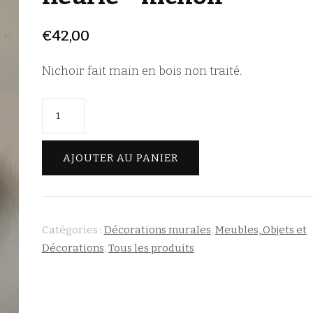
€
42,00
Nichoir fait main en bois non traité.
quantité
de
Cabane
AJOUTER AU PANIER
à
oiseaux
fleurie
-
Catégories :
Décorations murales
,
Meubles, Objets et
Décorations
,
Tous les produits
nichoir