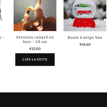
s –
Saturnin canard en
Boule à neige Van
bois – 24 cm
€
16,60
€
12,00
LIRE LA SUITE