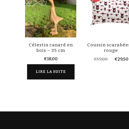
Célestin canard en
Coussin scarabée
bois – 35 cm
rouge
€
18,00
€
59,00
€
29,50
LIRE LA SUITE